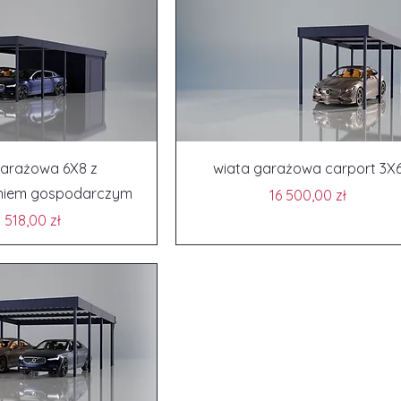
garażowa 6X8 z
wiata garażowa carport 3X
niem gospodarczym
Cena
16 500,00 zł
Cena
1 518,00 zł