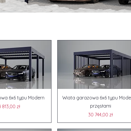
owa 6x6 typu Modern
Wiata garażowa 6x6 typu Mode
przęsłami
Cena
 813,00 zł
Cena
30 744,00 zł