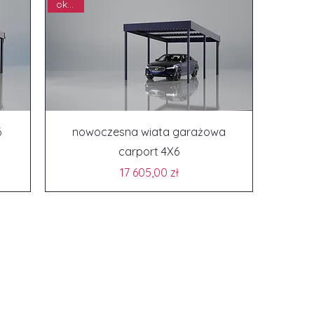
okazja
6
nowoczesna wiata garażowa
carport 4X6
Cena
17 605,00 zł