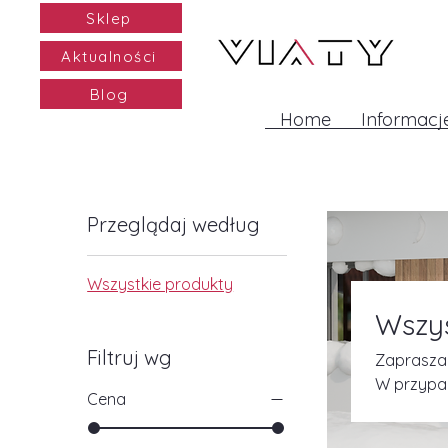
Sklep
Aktualności
Blog
Home
Informacj
Przeglądaj według
Wszystkie produkty
Wszys
Filtruj wg
Zapraszam
W przypad
Cena