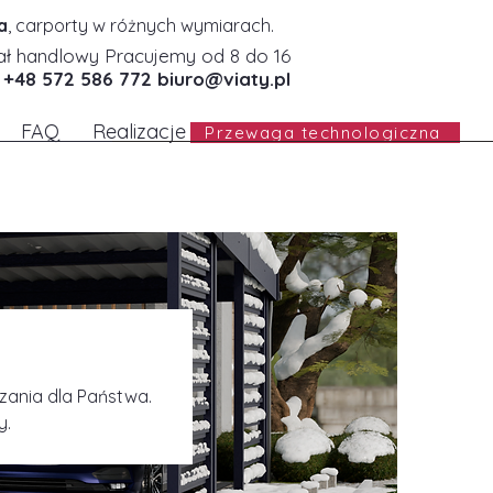
a
, carporty w różnych wymiarach.
ał handlowy Pracujemy od 8 do 16
+48 572 586 772
biuro@viaty.pl
FAQ
Realizacje
Przewaga technologiczna
zania dla Państwa.
y.