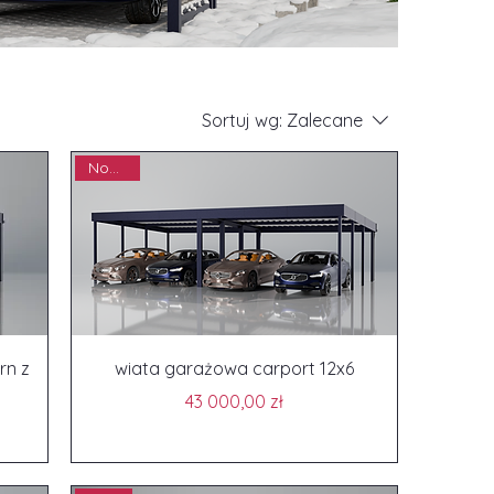
Sortuj wg:
Zalecane
Nowość
rn z
wiata garażowa carport 12x6
Cena
43 000,00 zł