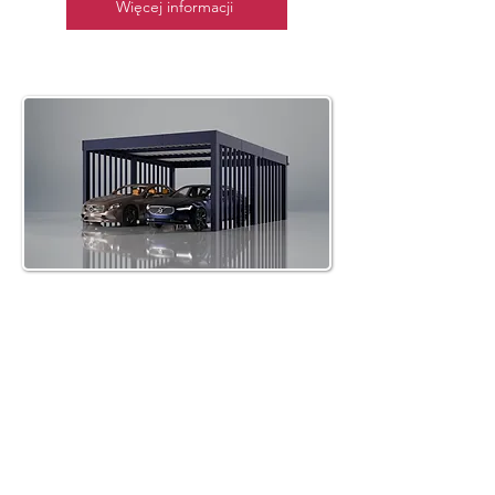
Więcej informacji
Wiata garażowa (carport)
dwustanowiskowy 6X6
Więcej informacji