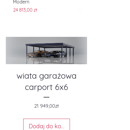
Modern
Modern z przęsłami
Cena
Cena
24 813,00 zł
30 744,00 zł
wiata garażowa
carport 6x6
Cena
21 949,00zł
Dodaj do koszyka