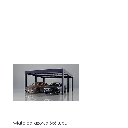
Wiata garażowa 6x6 typu
Wiata garażowa 6x6 t