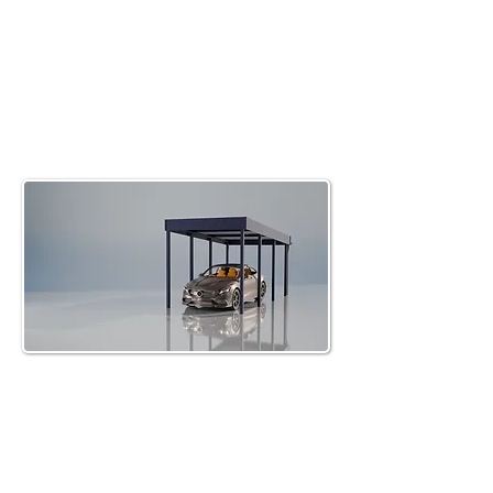
Wiata garażowa (carport)
dwustanowiskowy 3X6
Więcej informacji