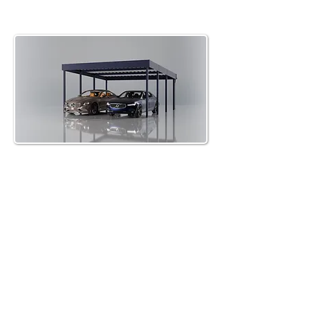
Wiata garażowa (carport)
dwustanowiskowy 6X6
Więcej informacji